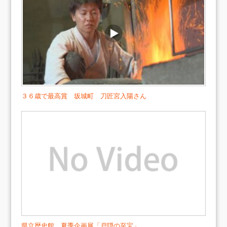
３６歳で最高賞 坂城町 刀匠宮入陽さん
県立歴史館 夏季企画展「戸隠の至宝」