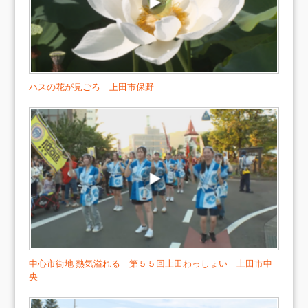
ハスの花が見ごろ 上田市保野
中心市街地 熱気溢れる 第５５回上田わっしょい 上田市中
央