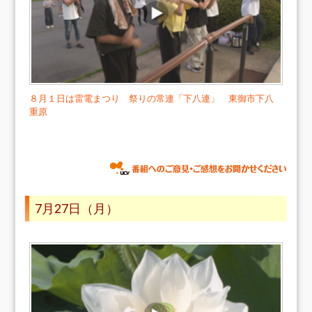
８月１日は雷電まつり 祭りの常連「下八連」 東御市下八
重原
7月27日（月）