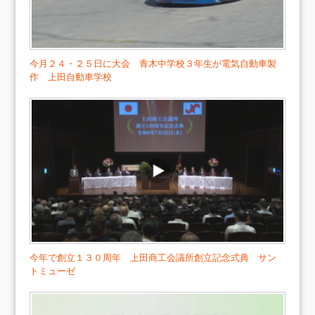
今月２４・２５日に大会 青木中学校３年生が電気自動車製
作 上田自動車学校
今年で創立１３０周年 上田商工会議所創立記念式典 サン
トミューゼ