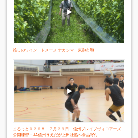
推しのワイン ドメーヌ ナカジマ 東御市和
まるっと０２６８ ７月２９日 信州ブレイブヴォロアーズ
公開練習・JA信州うえだが上田社協へ食品寄付