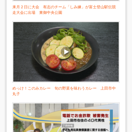
来月２日に大会 有志のチーム「しみ練」が富士登山駅伝競
走大会に出場 東御中央公園
めっけ！このみカレー 旬の野菜を味わうカレー 上田市中
丸子