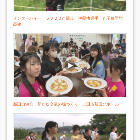
インターハイへ ５０００ｍ競歩 伊藤快選手 丸子修学館
高校
新田自治会 新たな交流の場づくり 上田市新田北ホール