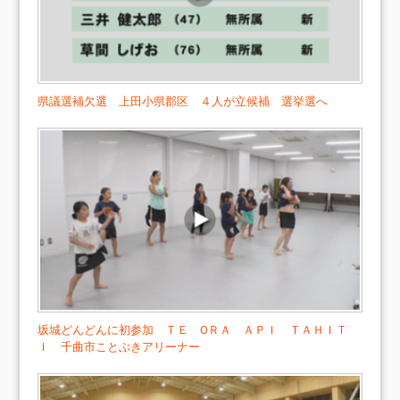
県議選補欠選 上田小県郡区 ４人が立候補 選挙選へ
坂城どんどんに初参加 ＴＥ ОＲＡ ＡＰＩ ＴＡＨＩＴ
Ｉ 千曲市ことぶきアリーナー