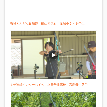
坂城どんどん参加連 町に元気を 坂城小５・６年生
３年連続インターハイへ 上田千曲高校 宮島楓生選手