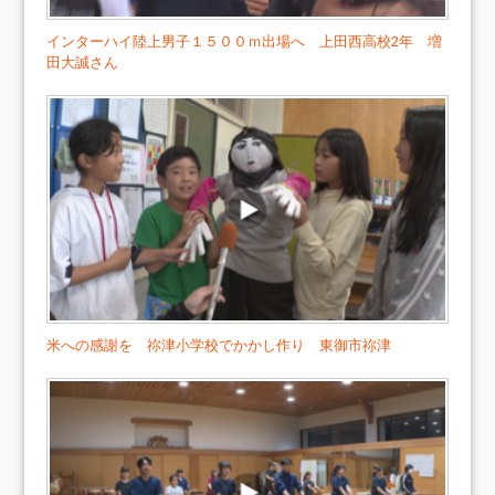
インターハイ陸上男子１５００ｍ出場へ 上田西高校2年 増
田大誠さん
米への感謝を 祢津小学校でかかし作り 東御市祢津