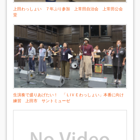
上田わっしょい ７年ぶり参加 上常田自治会 上常田公会
堂
生演奏で盛りあげたい！ 「ＬIＶＥわっしょい」本番に向け
練習 上田市 サントミューゼ