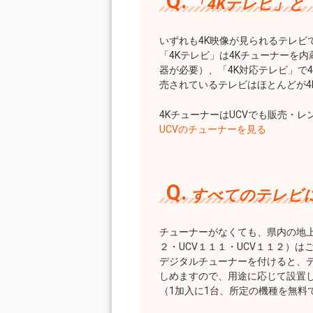
「4Kテレビ」と
いずれも4K映像が見られるテレビ
「4Kテレビ」は4Kチューナーを
器が必要）、「4K対応テレビ」で
売されているテレビはほとんどが4
4KチューナーはUCVでも販売・
UCVのチューナーを見る
すべてのテレビ
チューナーがなくても、県内の地上放
２・UCV１１１・UCV１１２）は
デジタルチューナーを付けると、テ
しめますので、用途に応じて設置
（1加入に1台、所定の機種を無料