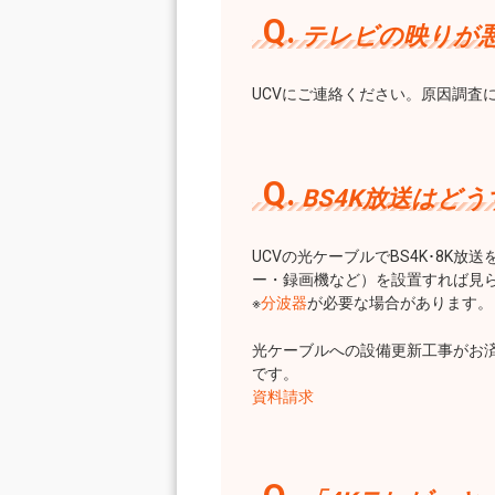
テレビの映りが
UCVにご連絡ください。原因調査
BS4K放送はど
UCVの光ケーブルでBS4K･8K
ー・録画機など）を設置すれば見
※
分波器
が必要な場合があります。
光ケーブルへの設備更新工事がお済
です。
資料請求