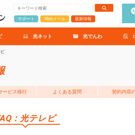
サポート
Webメール
最新情報
ビ
光ネット
光でんわ
レビ
報
光サービス移行
よくある質問
契約内容
FAQ：光テレビ