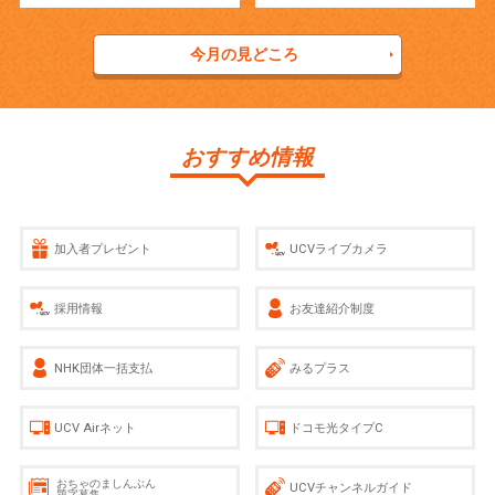
今月の見どころ
おすすめ情報
加入者プレゼント
UCVライブカメラ
採用情報
お友達紹介制度
NHK団体一括支払
みるプラス
UCV Airネット
ドコモ光タイプC
おちゃのましんぶん
UCVチャンネルガイド
題字募集