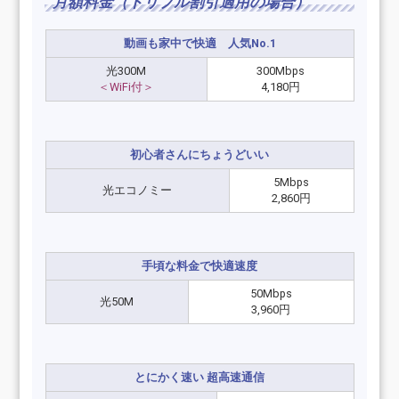
月額料金（トリプル割引適用の場合）
動画も家中で快適 人気No.1
光300M
300Mbps
＜WiFi付＞
4,180円
初心者さんにちょうどいい
5Mbps
光エコノミー
2,860円
手頃な料金で快適速度
50Mbps
光50M
3,960円
とにかく速い 超高速通信