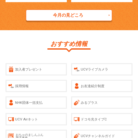
今月の見どころ
おすすめ情報
加入者プレゼント
UCVライブカメラ
採用情報
お友達紹介制度
NHK団体一括支払
みるプラス
UCV Airネット
ドコモ光タイプC
おちゃのましんぶん
UCVチャンネルガイド
題字募集