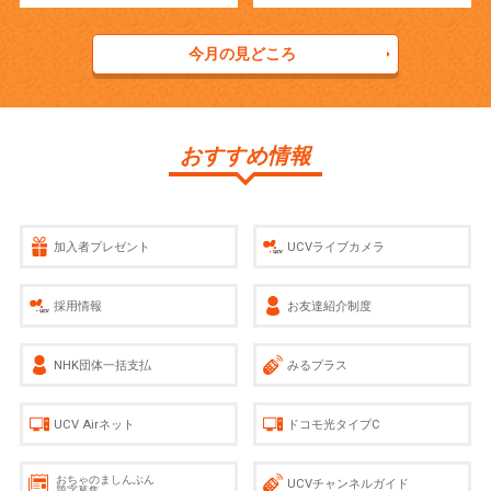
今月の見どころ
おすすめ情報
加入者プレゼント
UCVライブカメラ
採用情報
お友達紹介制度
NHK団体一括支払
みるプラス
UCV Airネット
ドコモ光タイプC
おちゃのましんぶん
UCVチャンネルガイド
題字募集