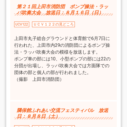
第２１回上田市消防団 ポンプ操法・ラッ
パ吹奏大会 放送日：８月１６日（日）
UCV122
ＵＣＶ１２２の見どころ
上田市丸子総合グラウンドと体育館で6月7日に
行われた、上田市内29の消防団によるポンプ操
法・ラッパ吹奏大会の模様を放送します。
ポンプ車の部には10、小型ポンプの部には22の
分団が出場し、ラッパ吹奏大会では方面隊での
団体の部と個人の部が行われました。
（撮影 上田市消防団）
隣保館ふれあい交流フェスティバル 放送
日：８月８日（土）