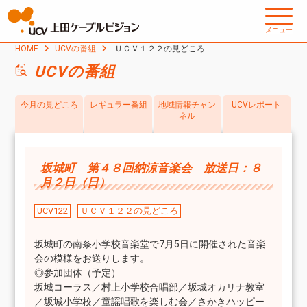
メニュー
HOME
UCVの番組
ＵＣＶ１２２の見どころ
UCVの番組
今月の見どころ
レギュラー番組
地域情報チャン
UCVレポート
ネル
坂城町 第４８回納涼音楽会 放送日：８
月２日（日）
UCV122
ＵＣＶ１２２の見どころ
坂城町の南条小学校音楽堂で7月5日に開催された音楽
会の模様をお送りします。
◎参加団体（予定）
坂城コーラス／村上小学校合唱部／坂城オカリナ教室
／坂城小学校／童謡唱歌を楽しむ会／さかきハッピー