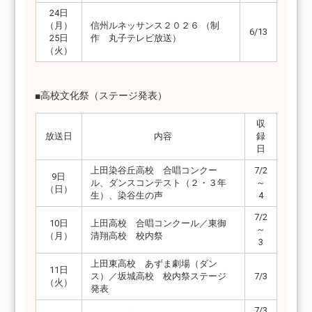
24日
（月）
信州ルネッサンス２０２６ （制
6/13
25日
作 丸子テレビ放送）
（火）
■高校文化祭（ステージ発表）
収
放送日
内容
録
日
上田染谷丘高校 合唱コンクー
7/2
9日
ル、ダンスコンテスト（２・３年
～
（日）
生）、染谷生の声
4
7/2
10日
上田高校 合唱コンクール／東御
～
（月）
清翔高校 校内祭
3
上田東高校 あずま劇場（ダン
11日
ス）／坂城高校 校内祭ステージ
7/3
（火）
発表
7/3