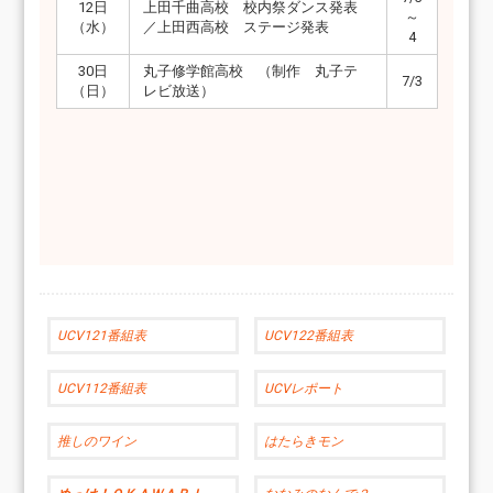
12日
上田千曲高校 校内祭ダンス発表
～
（水）
／上田西高校 ステージ発表
4
30日
丸子修学館高校 （制作 丸子テ
7/3
（日）
レビ放送）
UCV121番組表
UCV122番組表
UCV112番組表
UCVレポート
推しのワイン
はたらきモン