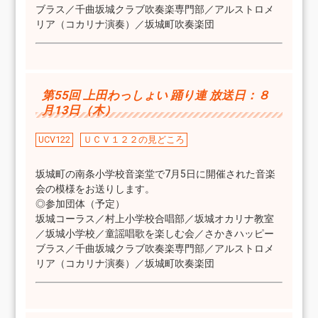
ブラス／千曲坂城クラブ吹奏楽専門部／アルストロメ
リア（コカリナ演奏）／坂城町吹奏楽団
第55回 上田わっしょい 踊り連 放送日：８
月13日（木）
UCV122
ＵＣＶ１２２の見どころ
坂城町の南条小学校音楽堂で7月5日に開催された音楽
会の模様をお送りします。
◎参加団体（予定）
坂城コーラス／村上小学校合唱部／坂城オカリナ教室
／坂城小学校／童謡唱歌を楽しむ会／さかきハッピー
ブラス／千曲坂城クラブ吹奏楽専門部／アルストロメ
リア（コカリナ演奏）／坂城町吹奏楽団