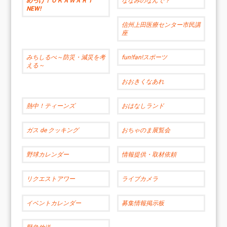
めっけ！ＯＫＡＷＡＲＩ
ななみのなんで？
NEW!
信州上田医療センター市民講
座
みちしるべ～防災・減災を考
fun!fan!スポーツ
える～
おおきくなあれ
熱中！ティーンズ
おはなしランド
ガス de クッキング
おちゃのま展覧会
野球カレンダー
情報提供・取材依頼
リクエストアワー
ライブカメラ
イベントカレンダー
募集情報掲示板