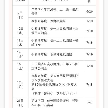
日
２０２６年交流戦 上田西ー佐久
6/26
2日
長聖
（日）
令和８年度 保野祇園祭
7/19
12日
令和８年度 信州上田祇園祭～上
7/18
（水）
常田自治会～
13日
令和８年度 信州上田祇園祭～横
7/18
（木）
町ほか～
14日
令和８年度 坂城神社祇園祭
7/19
（金）
15日
上田染谷丘高校舞踊班 第２６回
7/19
（土）
定期公演会
令和８年度 第６８回長野県消防
ポンプ操法大会
17日
第3５回長野県消防ラッパ吹奏大
7/13
（月）
会
（制作 蓼科ケーブルビジョン）
23日
第３７回 信州国際音楽村 邦楽
7/4
（日）
友の会 演奏会