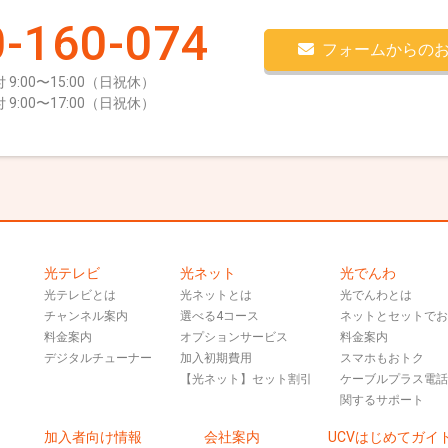
-160-074
フォームからの
 9:00〜15:00（日祝休）
 9:00〜17:00（日祝休）
光テレビ
光ネット
光でんわ
光テレビとは
光ネットとは
光でんわとは
チャンネル案内
選べる4コース
ネットとセットで
料金案内
オプションサービス
料金案内
デジタルチューナー
加入初期費用
スマホもおトク
【光ネット】セット割引
ケーブルプラス電
関するサポート
加入者向け情報
会社案内
UCVはじめてガイ