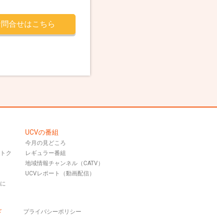
お問合せはこちら
UCVの番組
今月の見どころ
おトク
レギュラー番組
地域情報チャンネル（CATV）
UCVレポート（動画配信）
話に
ド
プライバシーポリシー