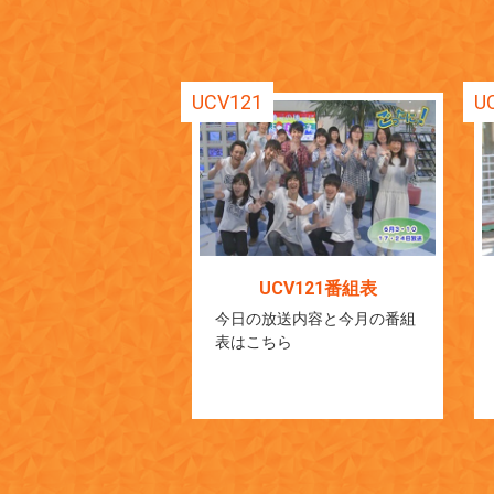
UCV121
U
UCV121番組表
今日の放送内容と今月の番組
表はこちら