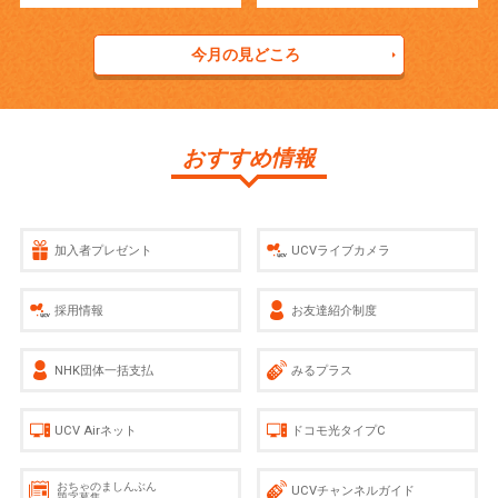
今月の見どころ
おすすめ情報
加入者プレゼント
UCVライブカメラ
採用情報
お友達紹介制度
NHK団体一括支払
みるプラス
UCV Airネット
ドコモ光タイプC
おちゃのましんぶん
UCVチャンネルガイド
題字募集