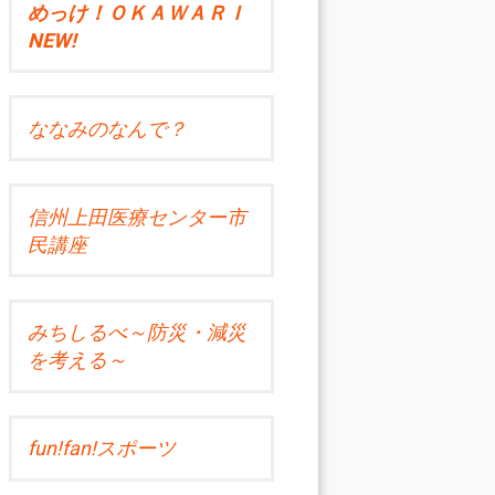
めっけ！ＯＫＡＷＡＲＩ
NEW!
ななみのなんで？
信州上田医療センター市
民講座
みちしるべ～防災・減災
を考える～
fun!fan!スポーツ