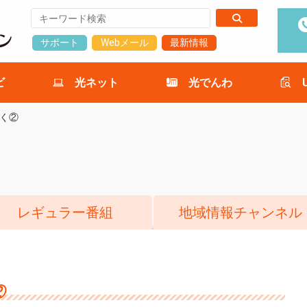
サポート
Webメール
最新情報
ビ
光ネット
光でんわ
く②
レギュラー番組
地域情報チャンネル
②