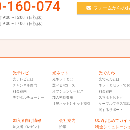
-160-074
フォームからの
 9:00〜15:00（日祝休）
 9:00〜17:00（日祝休）
光テレビ
光ネット
光でんわ
光テレビとは
光ネットとは
光でんわとは
チャンネル案内
選べる4コース
ネットとセットで
料金案内
オプションサービス
料金案内
デジタルチューナー
加入初期費用
スマホもおトク
【光ネット】セット割引
ケーブルプラス電
関するサポート
加入者向け情報
会社案内
UCVはじめてガイ
料金シミュレーシ
加入者プレゼント
沿革