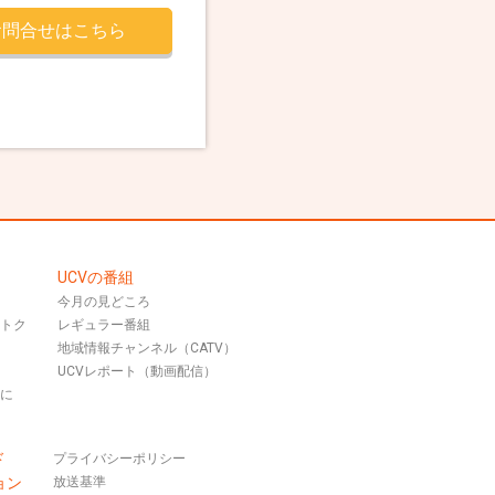
お問合せはこちら
UCVの番組
今月の見どころ
おトク
レギュラー番組
地域情報チャンネル（CATV）
UCVレポート（動画配信）
話に
ド
プライバシーポリシー
ョン
放送基準