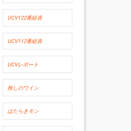
UCV122番組表
UCV112番組表
UCVレポート
推しのワイン
はたらきモン