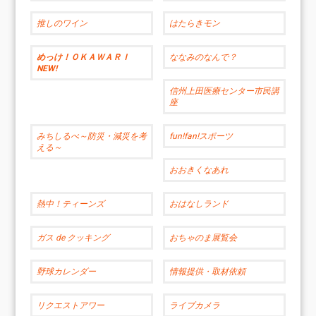
推しのワイン
はたらきモン
めっけ！ＯＫＡＷＡＲＩ
ななみのなんで？
NEW!
信州上田医療センター市民講
座
みちしるべ～防災・減災を考
fun!fan!スポーツ
える～
おおきくなあれ
熱中！ティーンズ
おはなしランド
ガス de クッキング
おちゃのま展覧会
野球カレンダー
情報提供・取材依頼
リクエストアワー
ライブカメラ