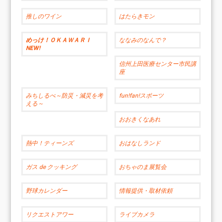
推しのワイン
はたらきモン
めっけ！ＯＫＡＷＡＲＩ
ななみのなんで？
NEW!
信州上田医療センター市民講
座
みちしるべ～防災・減災を考
fun!fan!スポーツ
える～
おおきくなあれ
熱中！ティーンズ
おはなしランド
ガス de クッキング
おちゃのま展覧会
野球カレンダー
情報提供・取材依頼
リクエストアワー
ライブカメラ