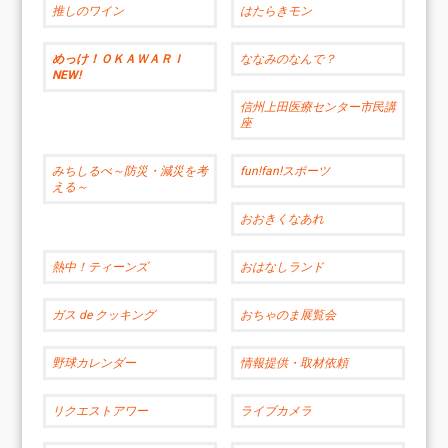
推しのワイン
はたらきモン
めっけ！ＯＫＡＷＡＲＩ
ななみのなんで？
NEW!
信州上田医療センター市民講
座
みちしるべ～防災・減災を考
fun!fan!スポーツ
える～
おおきくなあれ
熱中！ティーンズ
おはなしランド
ガス de クッキング
おちゃのま展覧会
野球カレンダー
情報提供・取材依頼
リクエストアワー
ライブカメラ