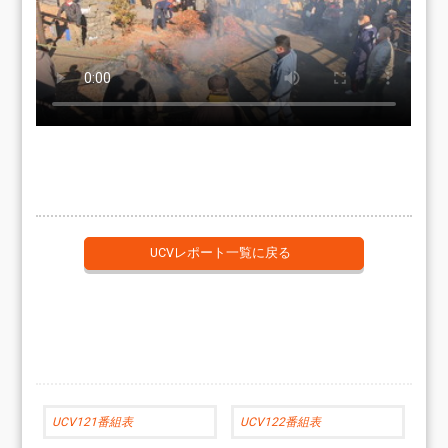
UCVレポート一覧に戻る
UCV121番組表
UCV122番組表