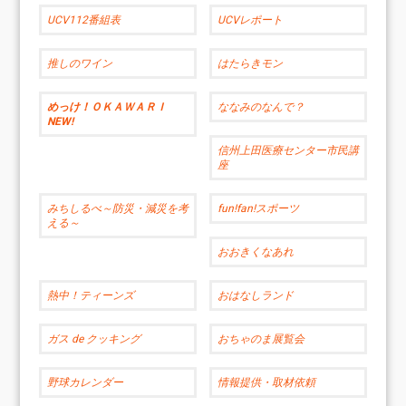
UCV112番組表
UCVレポート
推しのワイン
はたらきモン
めっけ！ＯＫＡＷＡＲＩ
ななみのなんで？
NEW!
信州上田医療センター市民講
座
みちしるべ～防災・減災を考
fun!fan!スポーツ
える～
おおきくなあれ
熱中！ティーンズ
おはなしランド
ガス de クッキング
おちゃのま展覧会
野球カレンダー
情報提供・取材依頼