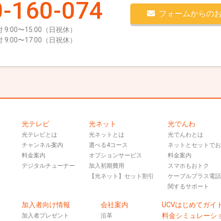
-160-074
フォームからの
 9:00〜15:00（日祝休）
 9:00〜17:00（日祝休）
光テレビ
光ネット
光でんわ
光テレビとは
光ネットとは
光でんわとは
チャンネル案内
選べる4コース
ネットとセットで
料金案内
オプションサービス
料金案内
デジタルチューナー
加入初期費用
スマホもおトク
【光ネット】セット割引
ケーブルプラス電
関するサポート
加入者向け情報
会社案内
UCVはじめてガイ
料金シミュレーシ
加入者プレゼント
沿革