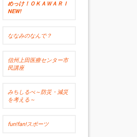
めっけ！ＯＫＡＷＡＲＩ
NEW!
ななみのなんで？
信州上田医療センター市
民講座
みちしるべ～防災・減災
を考える～
fun!fan!スポーツ