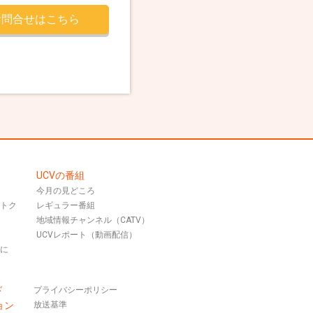
お問合せはこちら
UCVの番組
今月の見どころ
おトク
レギュラー番組
地域情報チャンネル（CATV）
UCVレポート（動画配信）
話に
ド
プライバシーポリシー
ョン
放送基準