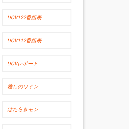
UCV122番組表
UCV112番組表
UCVレポート
推しのワイン
はたらきモン