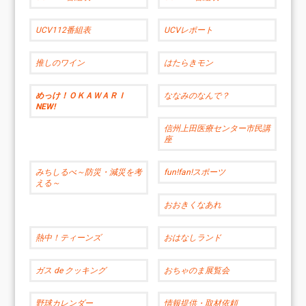
UCV112番組表
UCVレポート
推しのワイン
はたらきモン
めっけ！ＯＫＡＷＡＲＩ
ななみのなんで？
NEW!
信州上田医療センター市民講
座
みちしるべ～防災・減災を考
fun!fan!スポーツ
える～
おおきくなあれ
熱中！ティーンズ
おはなしランド
ガス de クッキング
おちゃのま展覧会
野球カレンダー
情報提供・取材依頼