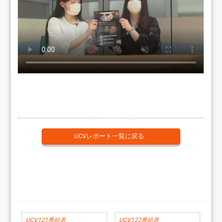
UCVレポート一覧に戻る
UCV121番組表
UCV122番組表