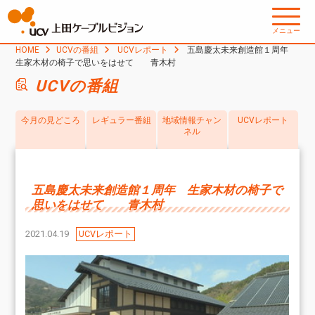
メニュー
HOME
UCVの番組
UCVレポート
五島慶太未来創造館１周年
生家木材の椅子で思いをはせて 青木村
UCVの番組
今月の見どころ
レギュラー番組
地域情報チャン
UCVレポート
ネル
五島慶太未来創造館１周年 生家木材の椅子で
思いをはせて 青木村
2021.04.19
UCVレポート