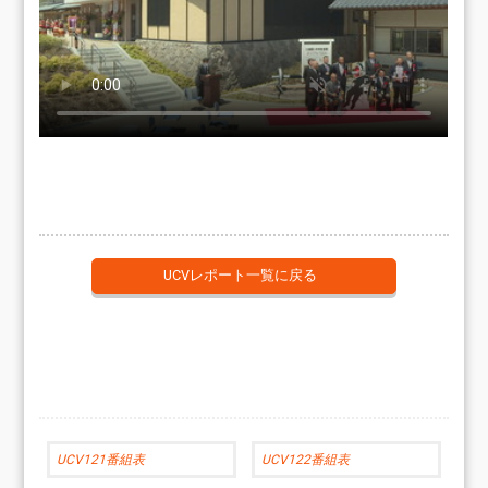
UCVレポート一覧に戻る
UCV121番組表
UCV122番組表