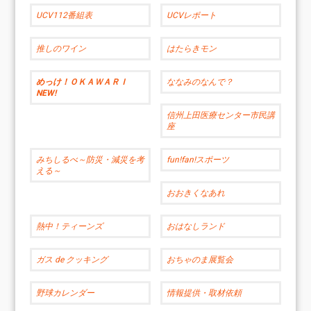
UCV112番組表
UCVレポート
推しのワイン
はたらきモン
めっけ！ＯＫＡＷＡＲＩ
ななみのなんで？
NEW!
信州上田医療センター市民講
座
みちしるべ～防災・減災を考
fun!fan!スポーツ
える～
おおきくなあれ
熱中！ティーンズ
おはなしランド
ガス de クッキング
おちゃのま展覧会
野球カレンダー
情報提供・取材依頼