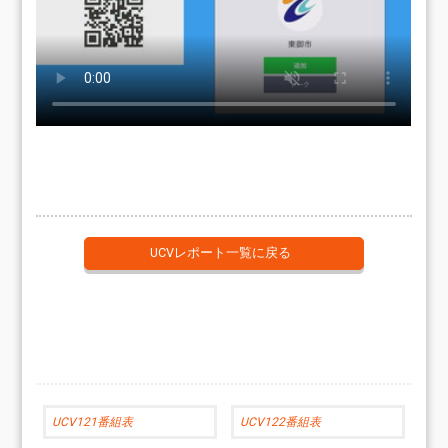
UCVレポート一覧に戻る
UCV121番組表
UCV122番組表