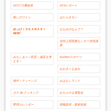
UCV112番組表
UCVレポート
推しのワイン
はたらきモン
めっけ！ＯＫＡＷＡＲＩ
ななみのなんで？
NEW!
信州上田医療センター市民講
座
みちしるべ～防災・減災を考
fun!fan!スポーツ
える～
おおきくなあれ
熱中！ティーンズ
おはなしランド
ガス de クッキング
おちゃのま展覧会
野球カレンダー
情報提供・取材依頼