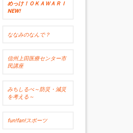
めっけ！ＯＫＡＷＡＲＩ
NEW!
ななみのなんで？
信州上田医療センター市
民講座
みちしるべ～防災・減災
を考える～
fun!fan!スポーツ