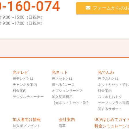
-160-074
フォームからの
 9:00〜15:00（日祝休）
 9:00〜17:00（日祝休）
光テレビ
光ネット
光でんわ
光テレビとは
光ネットとは
光でんわとは
チャンネル案内
選べる4コース
ネットとセットで
料金案内
オプションサービス
料金案内
デジタルチューナー
加入初期費用
スマホもおトク
【光ネット】セット割引
ケーブルプラス電
関するサポート
加入者向け情報
会社案内
UCVはじめてガイ
料金シミュレーシ
加入者プレゼント
沿革