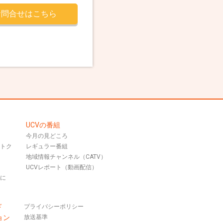
お問合せはこちら
UCVの番組
今月の見どころ
おトク
レギュラー番組
地域情報チャンネル（CATV）
UCVレポート（動画配信）
話に
ド
プライバシーポリシー
ョン
放送基準