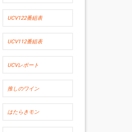
UCV122番組表
UCV112番組表
UCVレポート
推しのワイン
はたらきモン