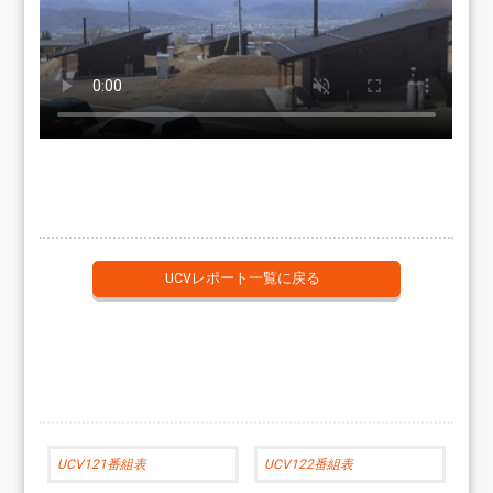
UCVレポート一覧に戻る
UCV121番組表
UCV122番組表