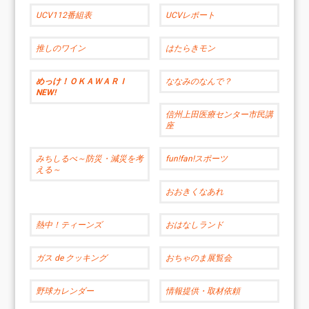
UCV112番組表
UCVレポート
推しのワイン
はたらきモン
めっけ！ＯＫＡＷＡＲＩ
ななみのなんで？
NEW!
信州上田医療センター市民講
座
みちしるべ～防災・減災を考
fun!fan!スポーツ
える～
おおきくなあれ
熱中！ティーンズ
おはなしランド
ガス de クッキング
おちゃのま展覧会
野球カレンダー
情報提供・取材依頼