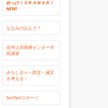
めっけ！ＯＫＡＷＡＲＩ
NEW!
ななみのなんで？
信州上田医療センター市
民講座
みちしるべ～防災・減災
を考える～
fun!fan!スポーツ