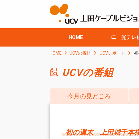
HOME
光テレ
HOME
UCVの番組
UCVレポート
初
UCVの番組
今月の見どころ
初の週末 上田城千本