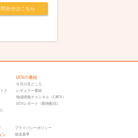
お問合せはこちら
UCVの番組
今月の見どころ
おトク
レギュラー番組
地域情報チャンネル（CATV）
UCVレポート（動画配信）
話に
ド
プライバシーポリシー
ョン
放送基準