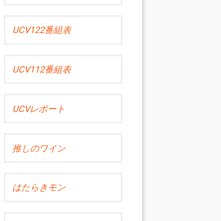
UCV122番組表
UCV112番組表
UCVレポート
推しのワイン
はたらきモン