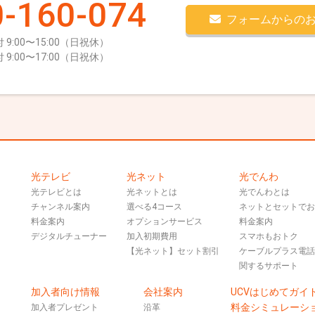
-160-074
フォームからの
 9:00〜15:00（日祝休）
 9:00〜17:00（日祝休）
光テレビ
光ネット
光でんわ
光テレビとは
光ネットとは
光でんわとは
チャンネル案内
選べる4コース
ネットとセットで
料金案内
オプションサービス
料金案内
デジタルチューナー
加入初期費用
スマホもおトク
【光ネット】セット割引
ケーブルプラス電
関するサポート
加入者向け情報
会社案内
UCVはじめてガイ
料金シミュレーシ
加入者プレゼント
沿革