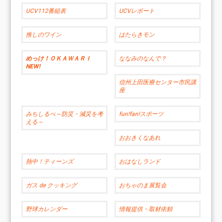
UCV112番組表
UCVレポート
推しのワイン
はたらきモン
めっけ！ＯＫＡＷＡＲＩ
ななみのなんで？
NEW!
信州上田医療センター市民講
座
みちしるべ～防災・減災を考
fun!fan!スポーツ
える～
おおきくなあれ
熱中！ティーンズ
おはなしランド
ガス de クッキング
おちゃのま展覧会
野球カレンダー
情報提供・取材依頼