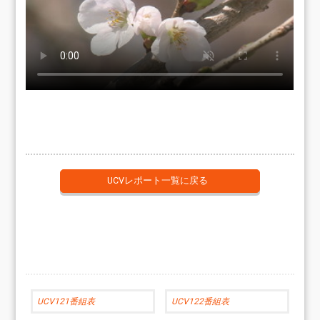
UCVレポート一覧に戻る
UCV121番組表
UCV122番組表