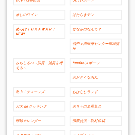
UCV112番組表
UCVレポート
推しのワイン
はたらきモン
めっけ！ＯＫＡＷＡＲＩ
ななみのなんで？
NEW!
信州上田医療センター市民講
座
みちしるべ～防災・減災を考
fun!fan!スポーツ
える～
おおきくなあれ
熱中！ティーンズ
おはなしランド
ガス de クッキング
おちゃのま展覧会
野球カレンダー
情報提供・取材依頼