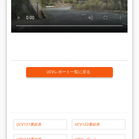
UCVレポート一覧に戻る
UCV121番組表
UCV122番組表