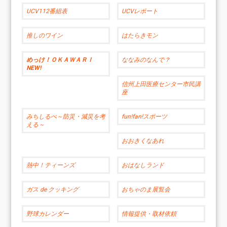
UCV112番組表
UCVレポート
推しのワイン
はたらきモン
めっけ！ＯＫＡＷＡＲＩ
ななみのなんで？
NEW!
信州上田医療センター市民講
座
みちしるべ～防災・減災を考
fun!fan!スポーツ
える～
おおきくなあれ
熱中！ティーンズ
おはなしランド
ガス de クッキング
おちゃのま展覧会
野球カレンダー
情報提供・取材依頼