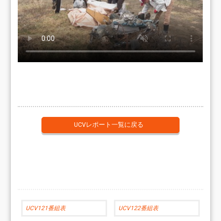
UCVレポート一覧に戻る
UCV121番組表
UCV122番組表