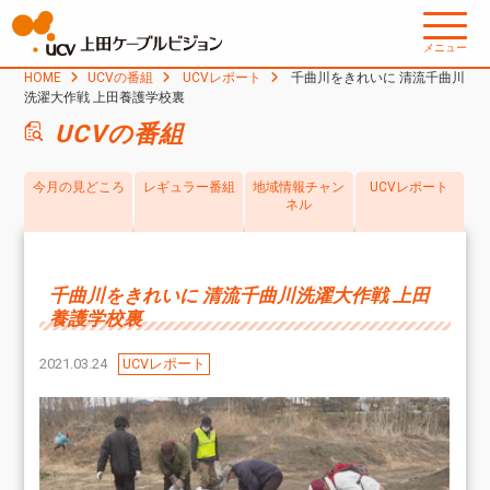
メニュー
HOME
UCVの番組
UCVレポート
千曲川をきれいに 清流千曲川
洗濯大作戦 上田養護学校裏
UCVの番組
今月の見どころ
レギュラー番組
地域情報チャン
UCVレポート
ネル
千曲川をきれいに 清流千曲川洗濯大作戦 上田
養護学校裏
2021.03.24
UCVレポート