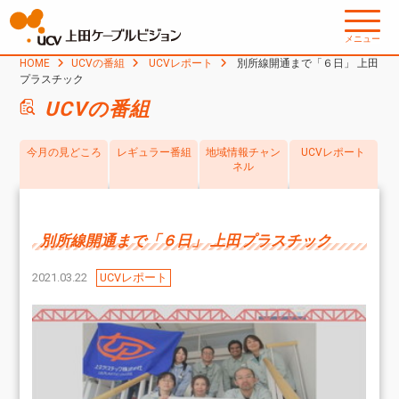
メニュー
HOME
UCVの番組
UCVレポート
別所線開通まで「６日」 上田
プラスチック
UCVの番組
今月の見どころ
レギュラー番組
地域情報チャン
UCVレポート
ネル
別所線開通まで「６日」 上田プラスチック
2021.03.22
UCVレポート