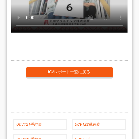
UCVレポート一覧に戻る
UCV121番組表
UCV122番組表