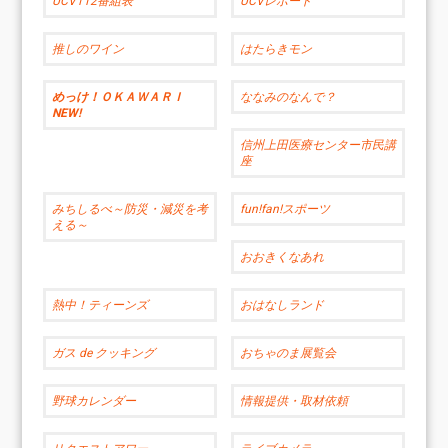
UCV112番組表
UCVレポート
推しのワイン
はたらきモン
めっけ！ＯＫＡＷＡＲＩ
ななみのなんで？
NEW!
信州上田医療センター市民講
座
みちしるべ～防災・減災を考
fun!fan!スポーツ
える～
おおきくなあれ
熱中！ティーンズ
おはなしランド
ガス de クッキング
おちゃのま展覧会
野球カレンダー
情報提供・取材依頼