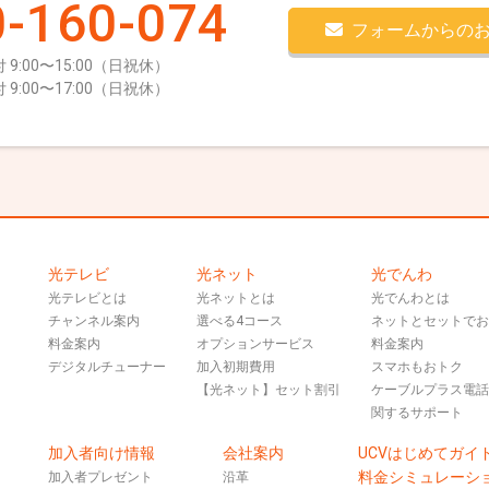
-160-074
フォームからの
 9:00〜15:00（日祝休）
 9:00〜17:00（日祝休）
光テレビ
光ネット
光でんわ
光テレビとは
光ネットとは
光でんわとは
チャンネル案内
選べる4コース
ネットとセットで
料金案内
オプションサービス
料金案内
デジタルチューナー
加入初期費用
スマホもおトク
【光ネット】セット割引
ケーブルプラス電
関するサポート
加入者向け情報
会社案内
UCVはじめてガイ
料金シミュレーシ
加入者プレゼント
沿革