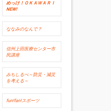
めっけ！ＯＫＡＷＡＲＩ
NEW!
ななみのなんで？
信州上田医療センター市
民講座
みちしるべ～防災・減災
を考える～
fun!fan!スポーツ