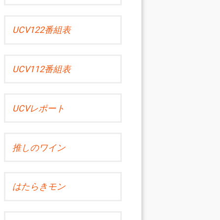
UCV122番組表
UCV112番組表
UCVレポート
推しのワイン
はたらきモン