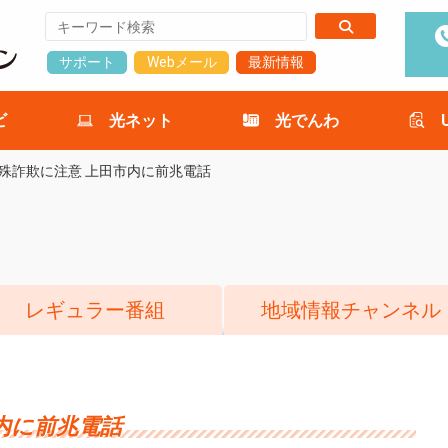
サポート
Webメール
最新情報
ビ
光ネット
光でんわ
殊詐欺に注意 上田市内に前兆電話
レギュラー番組
地域情報チャンネル
内に前兆電話