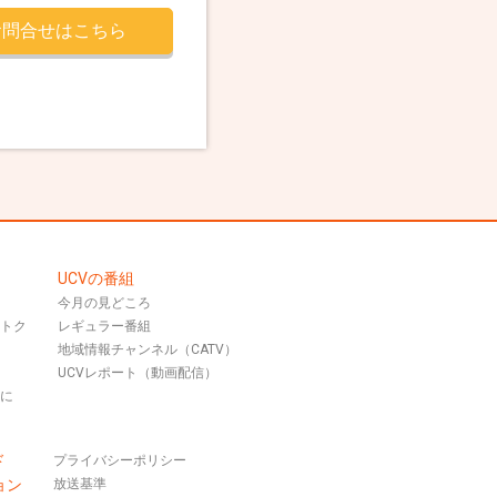
お問合せはこちら
UCVの番組
今月の見どころ
おトク
レギュラー番組
地域情報チャンネル（CATV）
UCVレポート（動画配信）
話に
ド
プライバシーポリシー
ョン
放送基準