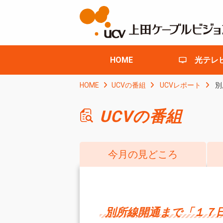
HOME
光テレ
HOME
UCVの番組
UCVレポート
別
UCVの番組
今月の見どころ
別所線開通まで「１７日