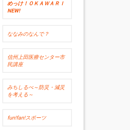
めっけ！ＯＫＡＷＡＲＩ
NEW!
ななみのなんで？
信州上田医療センター市
民講座
みちしるべ～防災・減災
を考える～
fun!fan!スポーツ