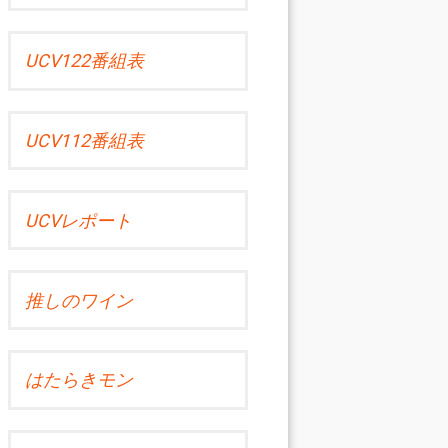
UCV122番組表
UCV112番組表
UCVレポート
推しのワイン
はたらきモン