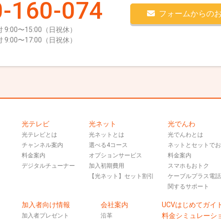
-160-074
フォームからの
 9:00〜15:00（日祝休）
 9:00〜17:00（日祝休）
光テレビ
光ネット
光でんわ
光テレビとは
光ネットとは
光でんわとは
チャンネル案内
選べる4コース
ネットとセットで
料金案内
オプションサービス
料金案内
デジタルチューナー
加入初期費用
スマホもおトク
【光ネット】セット割引
ケーブルプラス電
関するサポート
加入者向け情報
会社案内
UCVはじめてガイ
料金シミュレーシ
加入者プレゼント
沿革