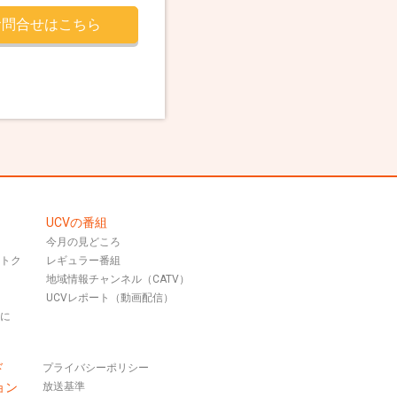
お問合せはこちら
UCVの番組
今月の見どころ
おトク
レギュラー番組
地域情報チャンネル（CATV）
UCVレポート（動画配信）
話に
ド
プライバシーポリシー
ョン
放送基準