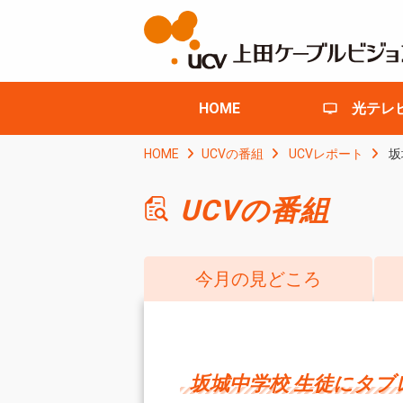
HOME
光テレ
HOME
UCVの番組
UCVレポート
坂
UCVの番組
今月の見どころ
坂城中学校 生徒にタブ