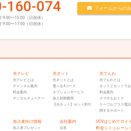
-160-074
フォームからの
 9:00〜15:00（日祝休）
 9:00〜17:00（日祝休）
光テレビ
光ネット
光でんわ
光テレビとは
光ネットとは
光でんわとは
チャンネル案内
選べる4コース
ネットとセットで
料金案内
オプションサービス
料金案内
デジタルチューナー
加入初期費用
スマホもおトク
【光ネット】セット割引
ケーブルプラス電
関するサポート
加入者向け情報
会社案内
UCVはじめてガイ
料金シミュレーシ
加入者プレゼント
沿革