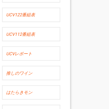
UCV122番組表
UCV112番組表
UCVレポート
推しのワイン
はたらきモン