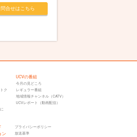
お問合せはこちら
UCVの番組
今月の見どころ
おトク
レギュラー番組
地域情報チャンネル（CATV）
UCVレポート（動画配信）
話に
ド
プライバシーポリシー
ョン
放送基準