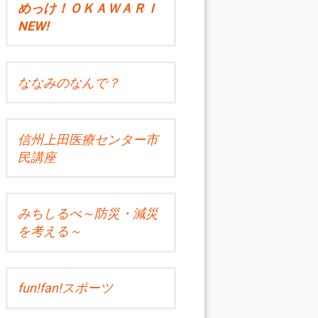
めっけ！ＯＫＡＷＡＲＩ
NEW!
ななみのなんで？
信州上田医療センター市
民講座
みちしるべ～防災・減災
を考える～
fun!fan!スポーツ