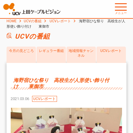
メニュー
HOME
UCVの番組
UCVレポート
海野宿ひな祭り 高校生が人
形使い飾り付け 東御市
UCVの番組
今月の見どころ
レギュラー番組
地域情報チャン
UCVレポート
ネル
海野宿ひな祭り 高校生が人形使い飾り付
け 東御市
2021.03.06
UCVレポート