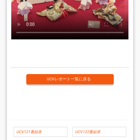
UCVレポート一覧に戻る
UCV121番組表
UCV122番組表