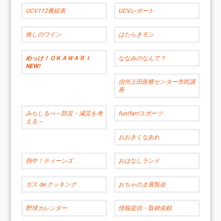
UCV112番組表
UCVレポート
推しのワイン
はたらきモン
めっけ！ＯＫＡＷＡＲＩ
ななみのなんで？
NEW!
信州上田医療センター市民講
座
みちしるべ～防災・減災を考
fun!fan!スポーツ
える～
おおきくなあれ
熱中！ティーンズ
おはなしランド
ガス de クッキング
おちゃのま展覧会
野球カレンダー
情報提供・取材依頼