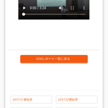
UCVレポート一覧に戻る
UCV121番組表
UCV122番組表