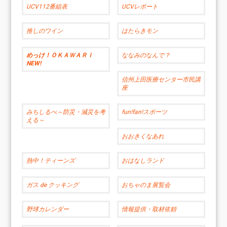
UCV112番組表
UCVレポート
推しのワイン
はたらきモン
めっけ！ＯＫＡＷＡＲＩ
ななみのなんで？
NEW!
信州上田医療センター市民講
座
みちしるべ～防災・減災を考
fun!fan!スポーツ
える～
おおきくなあれ
熱中！ティーンズ
おはなしランド
ガス de クッキング
おちゃのま展覧会
野球カレンダー
情報提供・取材依頼