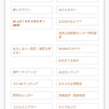
推しのワイン
はたらきモン
めっけ！ＯＫＡＷＡＲＩ
ななみのなんで？
NEW!
信州上田医療センター市民講
座
みちしるべ～防災・減災を考
fun!fan!スポーツ
える～
おおきくなあれ
熱中！ティーンズ
おはなしランド
ガス de クッキング
おちゃのま展覧会
野球カレンダー
情報提供・取材依頼
リクエストアワー
ライブカメラ