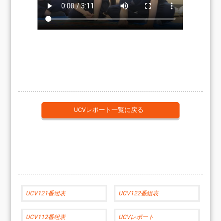
UCVレポート一覧に戻る
UCV121番組表
UCV122番組表
UCV112番組表
UCVレポート