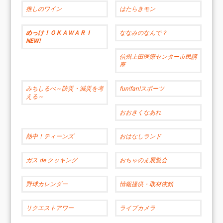
推しのワイン
はたらきモン
めっけ！ＯＫＡＷＡＲＩ
ななみのなんで？
NEW!
信州上田医療センター市民講
座
みちしるべ～防災・減災を考
fun!fan!スポーツ
える～
おおきくなあれ
熱中！ティーンズ
おはなしランド
ガス de クッキング
おちゃのま展覧会
野球カレンダー
情報提供・取材依頼
リクエストアワー
ライブカメラ