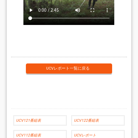
UCVレポート一覧に戻る
UCV121番組表
UCV122番組表
UCV112番組表
UCVレポート