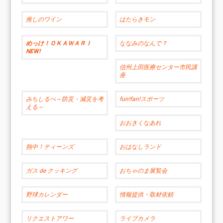
推しのワイン
はたらきモン
めっけ！ＯＫＡＷＡＲＩ
ななみのなんで？
NEW!
信州上田医療センター市民講
座
みちしるべ～防災・減災を考
fun!fan!スポーツ
える～
おおきくなあれ
熱中！ティーンズ
おはなしランド
ガス de クッキング
おちゃのま展覧会
野球カレンダー
情報提供・取材依頼
リクエストアワー
ライブカメラ