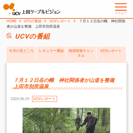
メニュー
HOME
UCVの番組
UCVレポート
７月１２日岳の幟 神社関係
者が山道を整備 上田市別所温泉
UCVの番組
今月の見どころ
レギュラー番組
地域情報チャン
UCVレポート
ネル
７月１２日岳の幟 神社関係者が山道を整備
上田市別所温泉
2026.06.29
UCVレポート