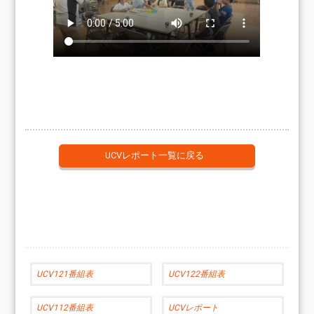
UCVレポート一覧に戻る
UCV121番組表
UCV122番組表
UCV112番組表
UCVレポート