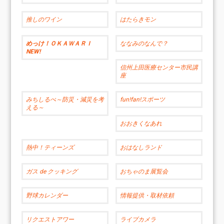
推しのワイン
はたらきモン
めっけ！ＯＫＡＷＡＲＩ
ななみのなんで？
NEW!
信州上田医療センター市民講
座
みちしるべ～防災・減災を考
fun!fan!スポーツ
える～
おおきくなあれ
熱中！ティーンズ
おはなしランド
ガス de クッキング
おちゃのま展覧会
野球カレンダー
情報提供・取材依頼
リクエストアワー
ライブカメラ