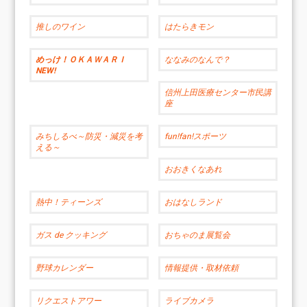
推しのワイン
はたらきモン
めっけ！ＯＫＡＷＡＲＩ
ななみのなんで？
NEW!
信州上田医療センター市民講
座
みちしるべ～防災・減災を考
fun!fan!スポーツ
える～
おおきくなあれ
熱中！ティーンズ
おはなしランド
ガス de クッキング
おちゃのま展覧会
野球カレンダー
情報提供・取材依頼
リクエストアワー
ライブカメラ