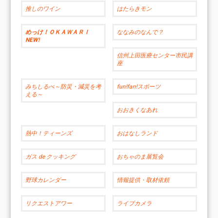
推しのワイン
はたらきモン
めっけ！ＯＫＡＷＡＲＩ
ななみのなんで？
NEW!
信州上田医療センター市民講
座
みちしるべ～防災・減災を考
fun!fan!スポーツ
える～
おおきくなあれ
熱中！ティーンズ
おはなしランド
ガス de クッキング
おちゃのま展覧会
野球カレンダー
情報提供・取材依頼
リクエストアワー
ライブカメラ