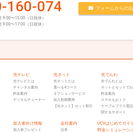
-160-074
フォームからの
 9:00〜15:00（日祝休）
 9:00〜17:00（日祝休）
光テレビ
光ネット
光でんわ
光テレビとは
光ネットとは
光でんわとは
チャンネル案内
選べる4コース
ネットとセットで
料金案内
オプションサービス
料金案内
デジタルチューナー
加入初期費用
スマホもおトク
【光ネット】セット割引
ケーブルプラス電
関するサポート
加入者向け情報
会社案内
UCVはじめてガイ
料金シミュレーシ
加入者プレゼント
沿革