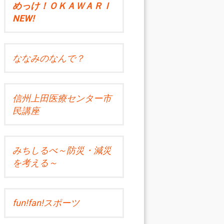
めっけ！ＯＫＡＷＡＲＩ
NEW!
ななみのなんで？
信州上田医療センター市
民講座
みちしるべ～防災・減災
を考える～
fun!fan!スポーツ