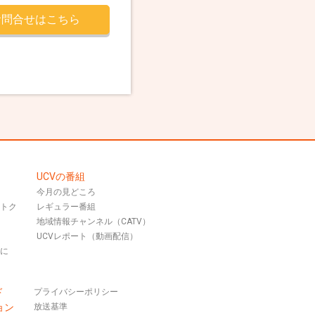
お問合せはこちら
UCVの番組
今月の見どころ
おトク
レギュラー番組
地域情報チャンネル（CATV）
UCVレポート（動画配信）
話に
ド
プライバシーポリシー
ョン
放送基準