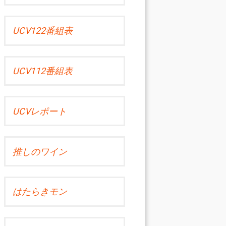
UCV122番組表
UCV112番組表
UCVレポート
推しのワイン
はたらきモン