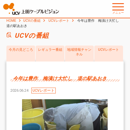
メニュー
HOME
UCVの番組
UCVレポート
今年は豊作 梅漬け大忙し
道の駅あおき
UCVの番組
今月の見どころ
レギュラー番組
地域情報チャン
UCVレポート
ネル
今年は豊作 梅漬け大忙し 道の駅あおき
2026.06.24
UCVレポート