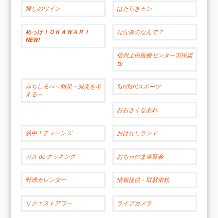
推しのワイン
はたらきモン
めっけ！ＯＫＡＷＡＲＩ
ななみのなんで？
NEW!
信州上田医療センター市民講
座
みちしるべ～防災・減災を考
fun!fan!スポーツ
える～
おおきくなあれ
熱中！ティーンズ
おはなしランド
ガス de クッキング
おちゃのま展覧会
野球カレンダー
情報提供・取材依頼
リクエストアワー
ライブカメラ