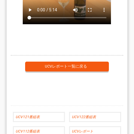
UCVレポート一覧に戻る
UCV121番組表
UCV122番組表
UCV112番組表
UCVレポート