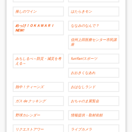
推しのワイン
はたらきモン
めっけ！ＯＫＡＷＡＲＩ
ななみのなんで？
NEW!
信州上田医療センター市民講
座
みちしるべ～防災・減災を考
fun!fan!スポーツ
える～
おおきくなあれ
熱中！ティーンズ
おはなしランド
ガス de クッキング
おちゃのま展覧会
野球カレンダー
情報提供・取材依頼
リクエストアワー
ライブカメラ