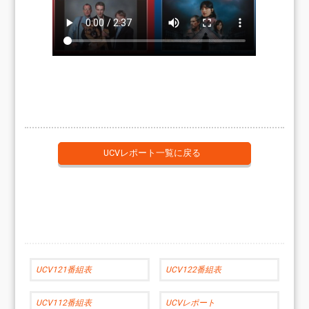
UCVレポート一覧に戻る
UCV121番組表
UCV122番組表
UCV112番組表
UCVレポート