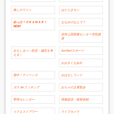
推しのワイン
はたらきモン
めっけ！ＯＫＡＷＡＲＩ
ななみのなんで？
NEW!
信州上田医療センター市民講
座
みちしるべ～防災・減災を考
fun!fan!スポーツ
える～
おおきくなあれ
熱中！ティーンズ
おはなしランド
ガス de クッキング
おちゃのま展覧会
野球カレンダー
情報提供・取材依頼
リクエストアワー
ライブカメラ