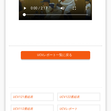
UCVレポート一覧に戻る
UCV121番組表
UCV122番組表
UCV112番組表
UCVレポート