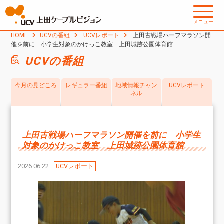
メニュー
HOME
UCVの番組
UCVレポート
上田古戦場ハーフマラソン開
催を前に 小学生対象のかけっこ教室 上田城跡公園体育館
UCVの番組
今月の見どころ
レギュラー番組
地域情報チャン
UCVレポート
ネル
上田古戦場ハーフマラソン開催を前に 小学生
対象のかけっこ教室 上田城跡公園体育館
2026.06.22
UCVレポート