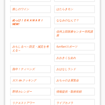
推しのワイン
はたらきモン
めっけ！ＯＫＡＷＡＲＩ
ななみのなんで？
NEW!
信州上田医療センター市民講
座
みちしるべ～防災・減災を考
fun!fan!スポーツ
える～
おおきくなあれ
熱中！ティーンズ
おはなしランド
ガス de クッキング
おちゃのま展覧会
野球カレンダー
情報提供・取材依頼
リクエストアワー
ライブカメラ