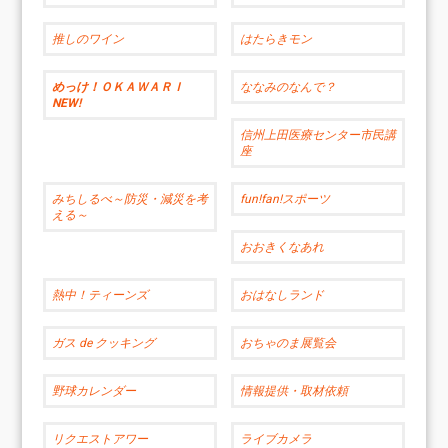
推しのワイン
はたらきモン
めっけ！ＯＫＡＷＡＲＩ
ななみのなんで？
NEW!
信州上田医療センター市民講
座
みちしるべ～防災・減災を考
fun!fan!スポーツ
える～
おおきくなあれ
熱中！ティーンズ
おはなしランド
ガス de クッキング
おちゃのま展覧会
野球カレンダー
情報提供・取材依頼
リクエストアワー
ライブカメラ