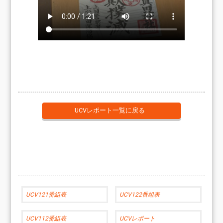
UCVレポート一覧に戻る
UCV121番組表
UCV122番組表
UCV112番組表
UCVレポート