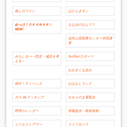
推しのワイン
はたらきモン
めっけ！ＯＫＡＷＡＲＩ
ななみのなんで？
NEW!
信州上田医療センター市民講
座
みちしるべ～防災・減災を考
fun!fan!スポーツ
える～
おおきくなあれ
熱中！ティーンズ
おはなしランド
ガス de クッキング
おちゃのま展覧会
野球カレンダー
情報提供・取材依頼
リクエストアワー
ライブカメラ