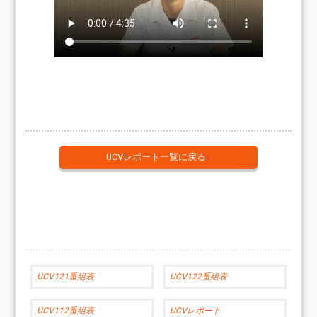
UCVレポート一覧に戻る
UCV121番組表
UCV122番組表
UCV112番組表
UCVレポート