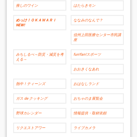
推しのワイン
はたらきモン
めっけ！ＯＫＡＷＡＲＩ
ななみのなんで？
NEW!
信州上田医療センター市民講
座
みちしるべ～防災・減災を考
fun!fan!スポーツ
える～
おおきくなあれ
熱中！ティーンズ
おはなしランド
ガス de クッキング
おちゃのま展覧会
野球カレンダー
情報提供・取材依頼
リクエストアワー
ライブカメラ