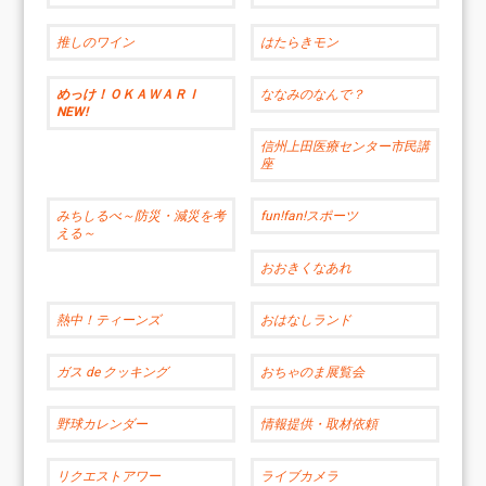
推しのワイン
はたらきモン
めっけ！ＯＫＡＷＡＲＩ
ななみのなんで？
NEW!
信州上田医療センター市民講
座
みちしるべ～防災・減災を考
fun!fan!スポーツ
える～
おおきくなあれ
熱中！ティーンズ
おはなしランド
ガス de クッキング
おちゃのま展覧会
野球カレンダー
情報提供・取材依頼
リクエストアワー
ライブカメラ