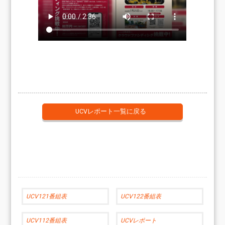
UCVレポート一覧に戻る
UCV121番組表
UCV122番組表
UCV112番組表
UCVレポート