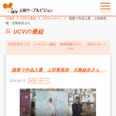
メニュー
HOME
UCVの番組
UCVレポート
国展で作品入選 上田東高
校 元島結生さん
UCVの番組
今月の見どころ
レギュラー番組
地域情報チャン
UCVレポート
ネル
国展で作品入選 上田東高校 元島結生さん
2026.06.12
UCVレポート