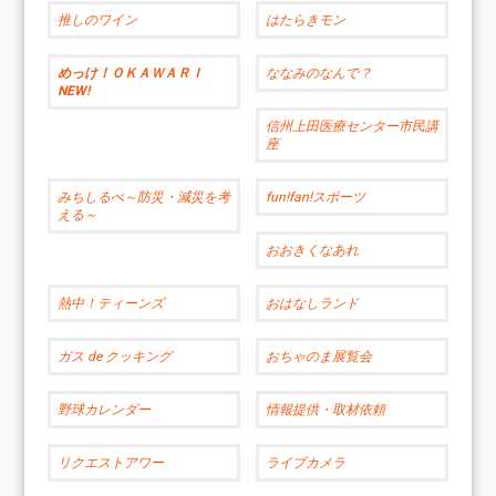
推しのワイン
はたらきモン
めっけ！ＯＫＡＷＡＲＩ
ななみのなんで？
NEW!
信州上田医療センター市民講
座
みちしるべ～防災・減災を考
fun!fan!スポーツ
える～
おおきくなあれ
熱中！ティーンズ
おはなしランド
ガス de クッキング
おちゃのま展覧会
野球カレンダー
情報提供・取材依頼
リクエストアワー
ライブカメラ