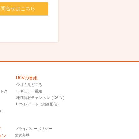
お問合せはこちら
UCVの番組
今月の見どころ
おトク
レギュラー番組
地域情報チャンネル（CATV）
UCVレポート（動画配信）
話に
ド
プライバシーポリシー
ョン
放送基準