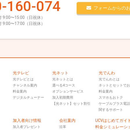
-160-074
フォームからの
 9:00〜15:00（日祝休）
 9:00〜17:00（日祝休）
光テレビ
光ネット
光でんわ
光テレビとは
光ネットとは
光でんわとは
チャンネル案内
選べる4コース
ネットとセットで
料金案内
オプションサービス
料金案内
デジタルチューナー
加入初期費用
スマホもおトク
【光ネット】セット割引
ケーブルプラス電
関するサポート
加入者向け情報
会社案内
UCVはじめてガイ
料金シミュレーシ
加入者プレゼント
沿革