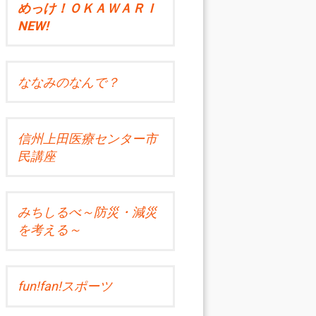
めっけ！ＯＫＡＷＡＲＩ
NEW!
ななみのなんで？
信州上田医療センター市
民講座
みちしるべ～防災・減災
を考える～
fun!fan!スポーツ