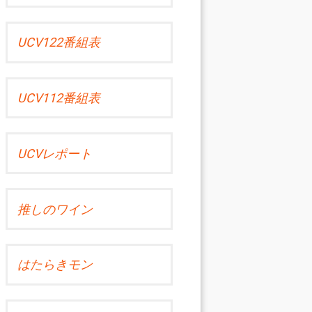
UCV122番組表
UCV112番組表
UCVレポート
推しのワイン
はたらきモン