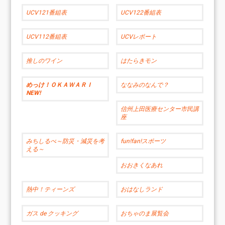
UCV121番組表
UCV122番組表
UCV112番組表
UCVレポート
推しのワイン
はたらきモン
めっけ！ＯＫＡＷＡＲＩ
ななみのなんで？
NEW!
信州上田医療センター市民講
座
みちしるべ～防災・減災を考
fun!fan!スポーツ
える～
おおきくなあれ
熱中！ティーンズ
おはなしランド
ガス de クッキング
おちゃのま展覧会