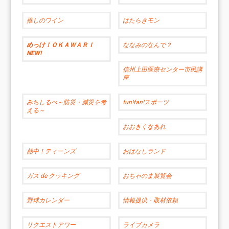
推しのワイン
はたらきモン
めっけ！ＯＫＡＷＡＲＩ
ななみのなんで？
NEW!
信州上田医療センター市民講
座
みちしるべ～防災・減災を考
fun!fan!スポーツ
える～
おおきくなあれ
熱中！ティーンズ
おはなしランド
ガス de クッキング
おちゃのま展覧会
野球カレンダー
情報提供・取材依頼
リクエストアワー
ライブカメラ