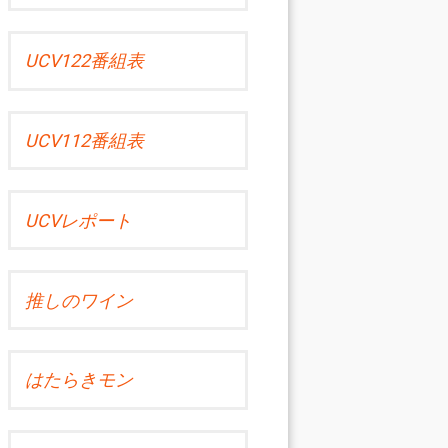
UCV122番組表
UCV112番組表
UCVレポート
推しのワイン
はたらきモン