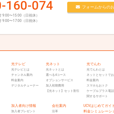
-160-074
フォームからの
 9:00〜15:00（日祝休）
 9:00〜17:00（日祝休）
光テレビ
光ネット
光でんわ
光テレビとは
光ネットとは
光でんわとは
チャンネル案内
選べる4コース
ネットとセットで
料金案内
オプションサービス
料金案内
デジタルチューナー
加入初期費用
スマホもおトク
【光ネット】セット割引
ケーブルプラス電
関するサポート
加入者向け情報
会社案内
UCVはじめてガイ
料金シミュレーシ
加入者プレゼント
沿革