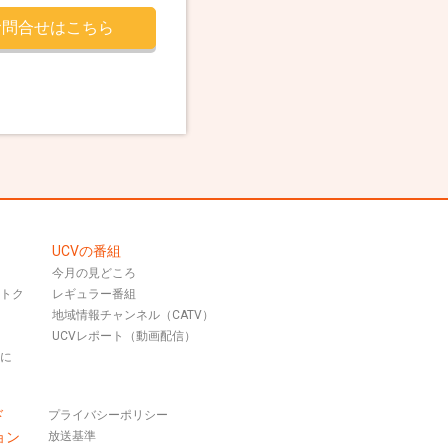
お問合せはこちら
UCVの番組
今月の見どころ
おトク
レギュラー番組
地域情報チャンネル（CATV）
UCVレポート（動画配信）
話に
ド
プライバシーポリシー
ョン
放送基準