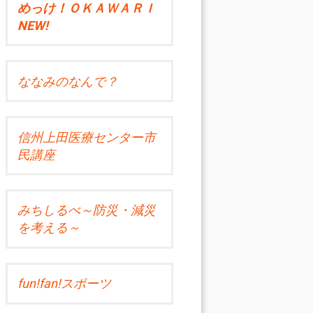
めっけ！ＯＫＡＷＡＲＩ
NEW!
ななみのなんで？
信州上田医療センター市
民講座
みちしるべ～防災・減災
を考える～
fun!fan!スポーツ